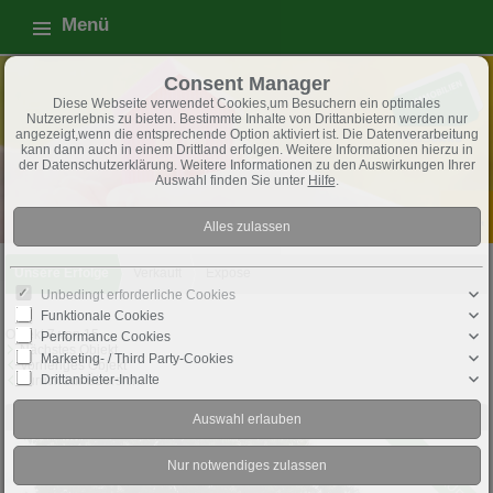
Menü
Consent Manager
Diese Webseite verwendet Cookies,um Besuchern ein optimales
Nutzererlebnis zu bieten. Bestimmte Inhalte von Drittanbietern werden nur
angezeigt,wenn die entsprechende Option aktiviert ist. Die Datenverarbeitung
kann dann auch in einem Drittland erfolgen. Weitere Informationen hierzu in
der Datenschutzerklärung. Weitere Informationen zu den Auswirkungen Ihrer
Auswahl finden Sie unter
Hilfe
.
Unsere Erfolge
Verkauft
Exposé
Unbedingt erforderliche Cookies
Funktionale Cookies
Objekt 7 von 15
Performance Cookies
Nächstes Objekt
Marketing- / Third Party-Cookies
Vorheriges Objekt
Drittanbieter-Inhalte
Zurück zur Übersicht
Holtgast: Außergewöhnliche DHH
Objekt-Nr.: 2020/DHH/KS/08
VERKAUFT